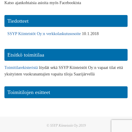
Katso ajankohtaisia asioita myös Facebookista
Tiedotteet
SSYP Kiinteistöt Oy:n verkkolaskutusosoite
10.1.2018
Etsitkö toimitilaa
Toimitilarekisteristä
löydät sekä SSYP Kiinteistöt Oy:n vapaat tilat että
yksityisten vuokranantajien vapaita tiloja Saarijärvellä
Toimitilojen esitteet
© SSYP Kiinteistöt Oy 2019