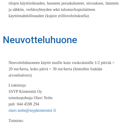
tilojen käyttöoikeuden, huoneen peruskalusteet, siivouksen, lämmön
ja sähkön, verkkoyhteyden sekä tulostus/kopiolaitteen
käyttömahdollisuuden (kopiot erillisveloituksella).
Neuvotteluhuone
Neuvotteluhuoneen käyttö muille kuin vuokralaisille 1/2 päivää =
20 eur/kerta, koko päivä = 30 eur/kerta (hintoihin lisätään
arvonlisävero).
Lisätietoja:
SSYP Kiinteistöt Oy
toimitusjohtaja Olavi Nolte
puh: 044 4598 294
olavi.nolte@ssypkiinteistot.fi
Toimisto: