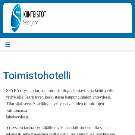
Toimistohotelli
SSYP Yritystalo tarjoaa toimistotiloja aloittaville ja kehittyville
yrityksille Saarijärven keskustassa kaupungintalon yhteydessä.
Tilat sijaitsevat Saarijärven yrityspalveluiden toimitilojen
välittömässä
läheisyydessä.
Yritystalo tarjoaa yrittäjälle myös mahdollisuuden olla saman-
aikaisesti sekä itsenäinen yrittäjä että osa suurempaa työyhteisöä.